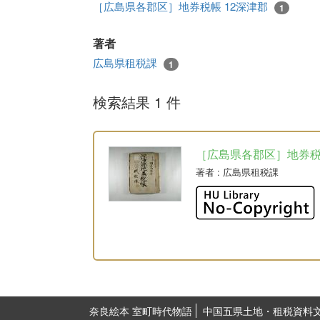
［広島県各郡区］地券税帳 12深津郡
1
著者
広島県租税課
1
検索結果 1 件
［広島県各郡区］地券
著者
: 広島県租税課
奈良絵本 室町時代物語
中国五県土地・租税資料