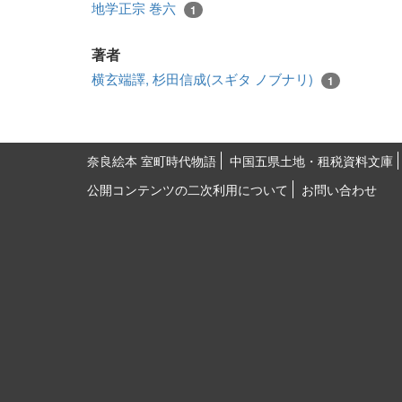
地学正宗 巻六
1
著者
横玄端譯, 杉田信成(スギタ ノブナリ)
1
奈良絵本 室町時代物語
中国五県土地・租税資料文庫
公開コンテンツの二次利用について
お問い合わせ