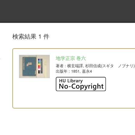
検索結果 1 件
地学正宗 巻六
著者
: 横玄端譯, 杉田信成(スギタ ノブナリ)
出版年
: 1851, 嘉永4