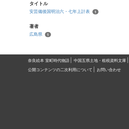
タイトル
安芸備後国明治六・七年上計表
1
著者
広島県
1
奈良絵本 室町時代物語
中国五県土地・租税資料文庫
公開コンテンツの二次利用について
お問い合わせ