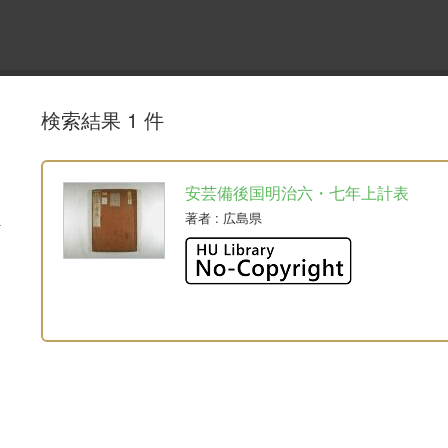
検索結果 1 件
安芸備後国明治六・七年上計表
著者
: 広島県