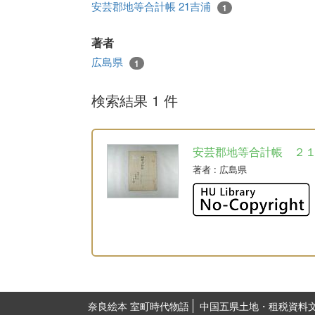
安芸郡地等合計帳 21吉浦
1
著者
広島県
1
検索結果 1 件
安芸郡地等合計帳 ２
著者
: 広島県
奈良絵本 室町時代物語
中国五県土地・租税資料