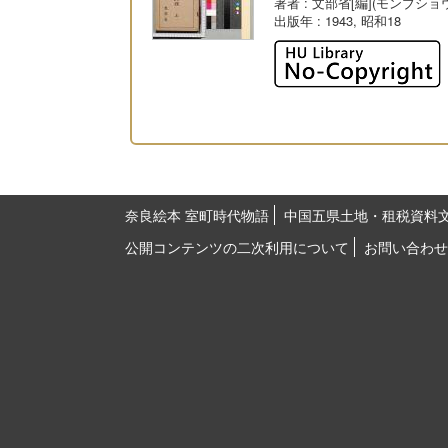
著者
: 文部省[編](モンブショ
出版年
: 1943, 昭和18
奈良絵本 室町時代物語
中国五県土地・租税資料
公開コンテンツの二次利用について
お問い合わせ