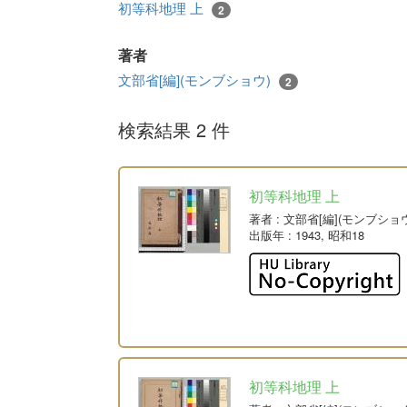
初等科地理 上
2
著者
文部省[編](モンブショウ)
2
検索結果 2 件
初等科地理 上
著者
: 文部省[編](モンブショ
出版年
: 1943, 昭和18
初等科地理 上