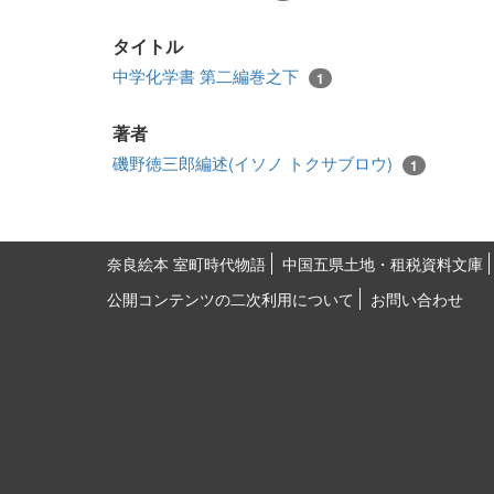
タイトル
中学化学書 第二編巻之下
1
著者
磯野徳三郎編述(イソノ トクサブロウ)
1
奈良絵本 室町時代物語
中国五県土地・租税資料文庫
公開コンテンツの二次利用について
お問い合わせ