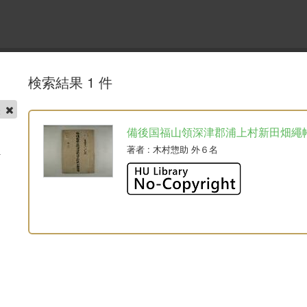
検索結果 1 件
帳
備後国福山領深津郡浦上村新田畑繩
著者
: 木村惣助 外６名