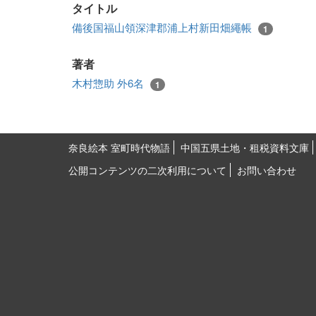
タイトル
備後国福山領深津郡浦上村新田畑繩帳
1
著者
木村惣助 外6名
1
奈良絵本 室町時代物語
中国五県土地・租税資料文庫
公開コンテンツの二次利用について
お問い合わせ