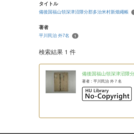
タイトル
備後国福山領深津沼隈分郡多治米村新畑繩帳
著者
平川民治 外7名
1
検索結果 1 件
備後国福山領深津沼隈
著者
: 平川民治 外７名