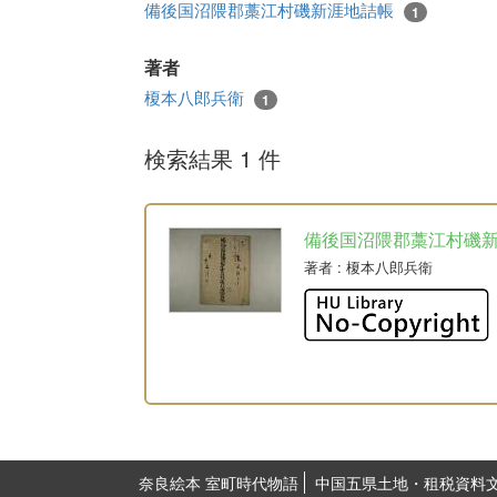
備後国沼隈郡藁江村磯新涯地詰帳
1
著者
榎本八郎兵衛
1
検索結果 1 件
備後国沼隈郡藁江村磯
著者
: 榎本八郎兵衛
奈良絵本 室町時代物語
中国五県土地・租税資料