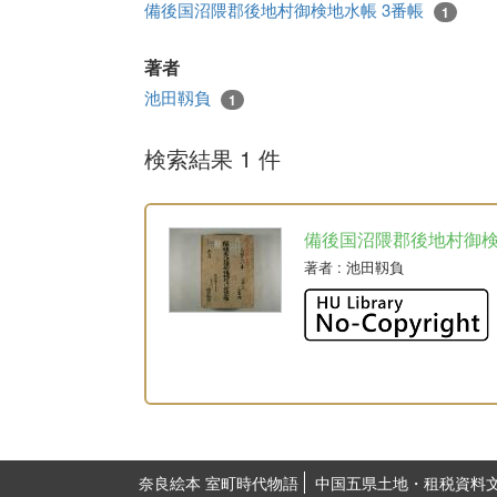
備後国沼隈郡後地村御検地水帳 3番帳
1
著者
池田靱負
1
検索結果 1 件
備後国沼隈郡後地村御
著者
: 池田靱負
奈良絵本 室町時代物語
中国五県土地・租税資料