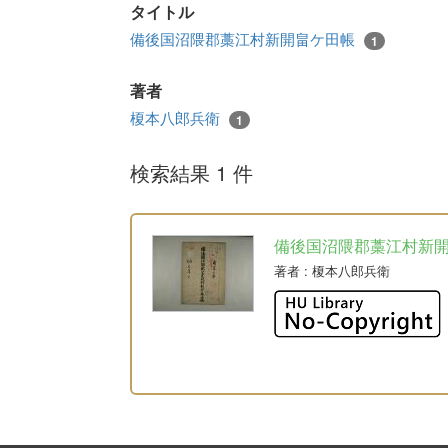
タイトル
備後国沼隈郡藁江村新開畠ケ田帳
1
著者
榎本八郎兵衛
1
検索結果 1 件
備後国沼隈郡藁江村新
著者
: 榎本八郎兵衛