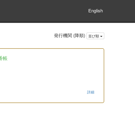
English
発行機関 (降順)
並び順
番帳
詳細