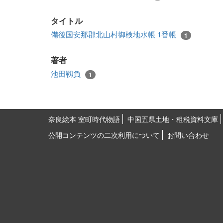
タイトル
備後国安那郡北山村御検地水帳 1番帳
1
著者
池田靱負
1
奈良絵本 室町時代物語
中国五県土地・租税資料文庫
公開コンテンツの二次利用について
お問い合わせ