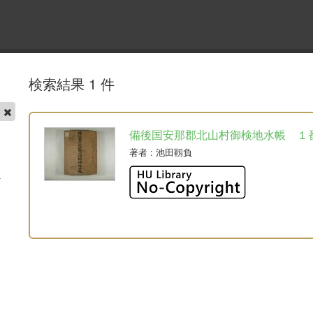
検索結果 1 件
帳
備後国安那郡北山村御検地水帳 １
著者
: 池田靱負