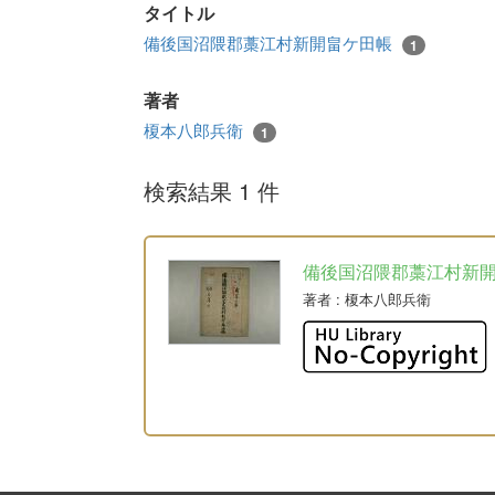
タイトル
備後国沼隈郡藁江村新開畠ケ田帳
1
著者
榎本八郎兵衛
1
検索結果 1 件
備後国沼隈郡藁江村新
著者
: 榎本八郎兵衛