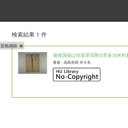
検索結果 1 件
新屋敷繩帳
備後国福山領深津沼隈分郡多治米村
著者
: 高島良助 外６名