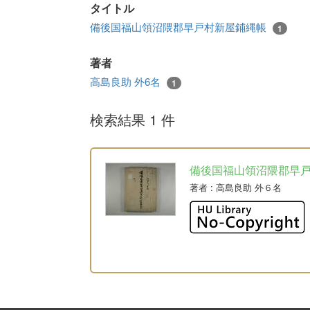
タイトル
備後国福山領沼隈郡早戸村新屋鋪縄帳
1
著者
高島良助 外6名
1
検索結果 1 件
備後国福山領沼隈郡早
著者
: 高島良助 外６名