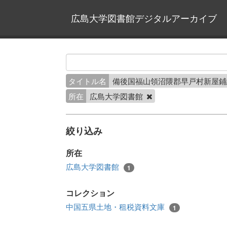
広島大学図書館デジタルアーカイブ
タイトル名
備後国福山領沼隈郡早戸村新屋
所在
広島大学図書館
絞り込み
所在
広島大学図書館
1
コレクション
中国五県土地・租税資料文庫
1