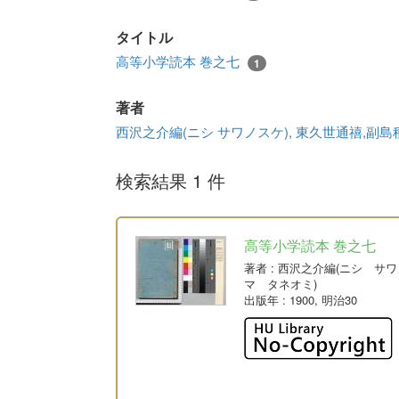
タイトル
高等小学読本 巻之七
1
著者
西沢之介編(ニシ サワノスケ), 東久世通禧,副
検索結果 1 件
高等小学読本 巻之七
著者
: 西沢之介編(ニシ サ
マ タネオミ)
出版年
: 1900, 明治30