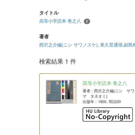
タイトル
高等小学読本 巻之八
1
著者
西沢之介編(ニシ サワノスケ), 東久世通禧,副
検索結果 1 件
高等小学読本 巻之八
著者
: 西沢之介編(ニシ サ
マ タネオミ)
出版年
: 1900, 明治30