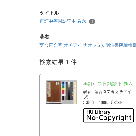
タイトル
再訂中等国語読本 巻六
1
著者
落合直文著(オチアイ ナオフミ), 明治書院編輯
検索結果 1 件
再訂中等国語読本 巻六
著者
: 落合直文著(オチアイ
ブ)
出版年
: 1906, 明治39