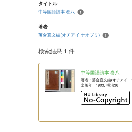
タイトル
中等国語讀本 巻八
1
著者
落合直文編(オチアイ ナオブミ)
1
検索結果 1 件
中等国語讀本 巻八
著者
: 落合直文編(オチアイ 
出版年
: 1903, 明治36