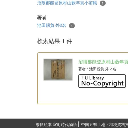
沼隈郡能登原村山藪年貢小前帳
1
著者
池田靱負 外2名
1
検索結果 1 件
沼隈郡能登原村山藪年
著者
: 池田靱負 外２名
奈良絵本 室町時代物語
中国五県土地・租税資料