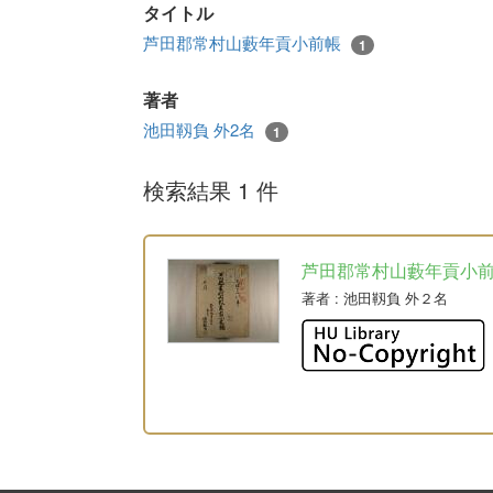
タイトル
芦田郡常村山藪年貢小前帳
1
著者
池田靱負 外2名
1
検索結果 1 件
芦田郡常村山藪年貢小
著者
: 池田靱負 外２名