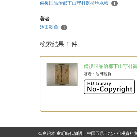
備後国品治郡下山守村御検地水帳
1
著者
池田靱負
1
検索結果 1 件
備後国品治郡下山守村
著者
: 池田靱負
奈良絵本 室町時代物語
中国五県土地・租税資料