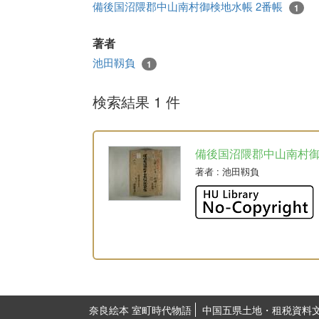
備後国沼隈郡中山南村御検地水帳 2番帳
1
著者
池田靱負
1
検索結果 1 件
備後国沼隈郡中山南村
著者
: 池田靱負
奈良絵本 室町時代物語
中国五県土地・租税資料