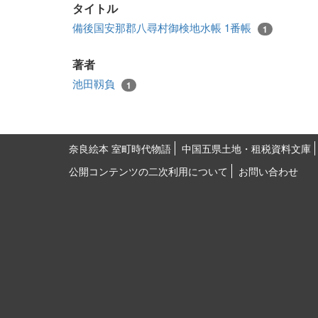
タイトル
備後国安那郡八尋村御検地水帳 1番帳
1
著者
池田靱負
1
奈良絵本 室町時代物語
中国五県土地・租税資料文庫
公開コンテンツの二次利用について
お問い合わせ