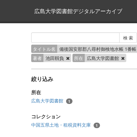
広島大学図書館デジタルアーカイブ
タイトル名
備後国安那郡八尋村御検地水帳 1番
著者
池田靱負
所在
広島大学図書館
絞り込み
所在
広島大学図書館
1
コレクション
中国五県土地・租税資料文庫
1