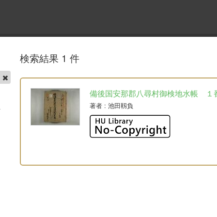
検索結果 1 件
帳
備後国安那郡八尋村御検地水帳 １
著者
: 池田靱負