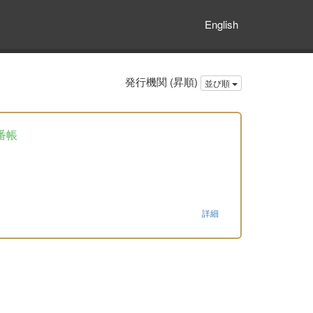
English
発行機関 (昇順)
並び順
番帳
詳細