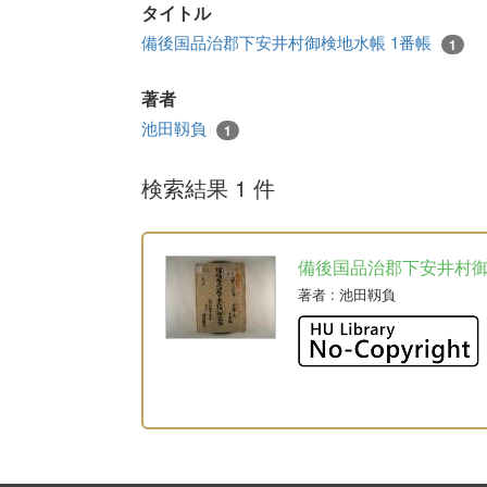
タイトル
備後国品治郡下安井村御検地水帳 1番帳
1
著者
池田靱負
1
検索結果 1 件
備後国品治郡下安井村
著者
: 池田靱負