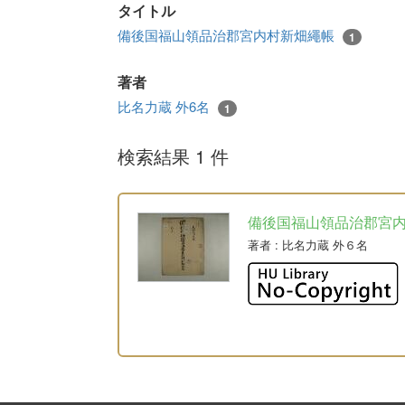
タイトル
備後国福山領品治郡宮内村新畑繩帳
1
著者
比名力蔵 外6名
1
検索結果 1 件
備後国福山領品治郡宮
著者
: 比名力蔵 外６名