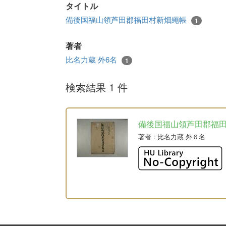
タイトル
備後国福山領芦田郡福田村新畑繩帳
1
著者
比名力蔵 外6名
1
検索結果 1 件
備後国福山領芦田郡福
著者
: 比名力蔵 外６名