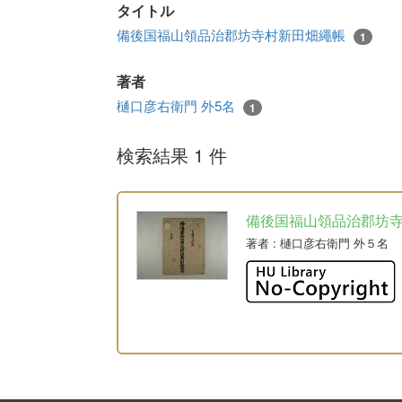
タイトル
備後国福山領品治郡坊寺村新田畑繩帳
1
著者
樋口彦右衛門 外5名
1
検索結果 1 件
備後国福山領品治郡坊
著者
: 樋口彦右衛門 外５名