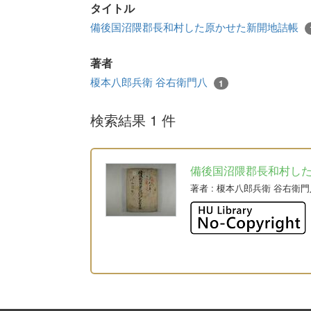
タイトル
備後国沼隈郡長和村した原かせた新開地詰帳
著者
榎本八郎兵衛 谷右衛門八
1
検索結果 1 件
備後国沼隈郡長和村し
著者
: 榎本八郎兵衛 谷右衛門