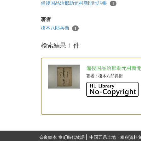
備後国品治郡助元村新開地詰帳
1
著者
榎本八郎兵衛
1
検索結果 1 件
備後国品治郡助元村新
著者
: 榎本八郎兵衛
奈良絵本 室町時代物語
中国五県土地・租税資料