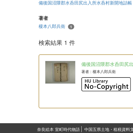
備後国沼隈郡水呑田尻出入所水呑村新開地詰
著者
榎本八郎兵衛
1
検索結果 1 件
備後国沼隈郡水呑田尻
著者
: 榎本八郎兵衛
奈良絵本 室町時代物語
中国五県土地・租税資料