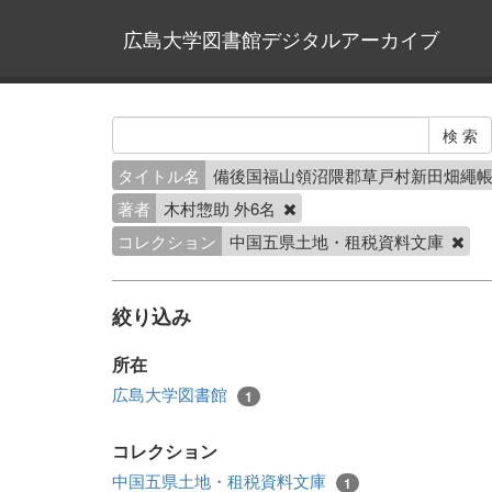
広島大学図書館デジタルアーカイブ
タイトル名
備後国福山領沼隈郡草戸村新田畑繩
著者
木村惣助 外6名
コレクション
中国五県土地・租税資料文庫
絞り込み
所在
広島大学図書館
1
コレクション
中国五県土地・租税資料文庫
1