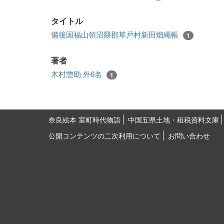
タイトル
備後国福山領沼隈郡草戸村新田畑繩帳
1
著者
木村惣助 外6名
1
奈良絵本 室町時代物語
中国五県土地・租税資料文庫
公開コンテンツの二次利用について
お問い合わせ