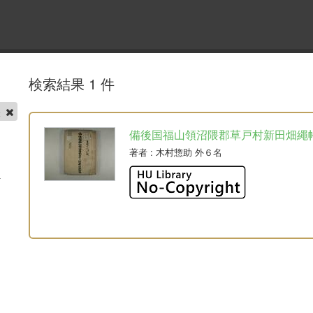
検索結果 1 件
帳
備後国福山領沼隈郡草戸村新田畑繩
著者
: 木村惣助 外６名