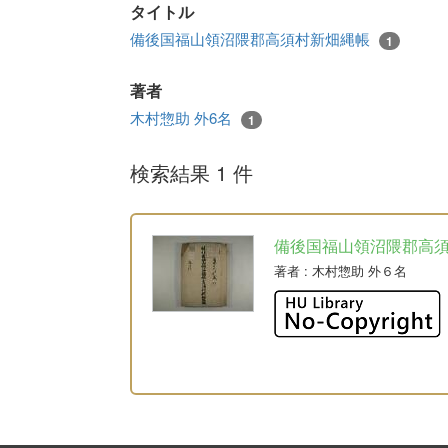
タイトル
備後国福山領沼隈郡高須村新畑縄帳
1
著者
木村惣助 外6名
1
検索結果 1 件
備後国福山領沼隈郡高
著者
: 木村惣助 外６名