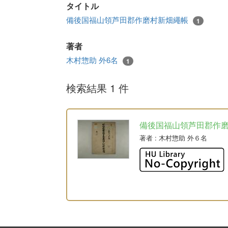
タイトル
備後国福山領芦田郡作磨村新畑繩帳
1
著者
木村惣助 外6名
1
検索結果 1 件
備後国福山領芦田郡作
著者
: 木村惣助 外６名