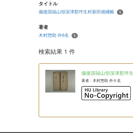
タイトル
備後国福山領深津郡坪生村新田畑繩帳
1
著者
木村惣助 外6名
1
検索結果 1 件
備後国福山領深津郡坪
著者
: 木村惣助 外６名