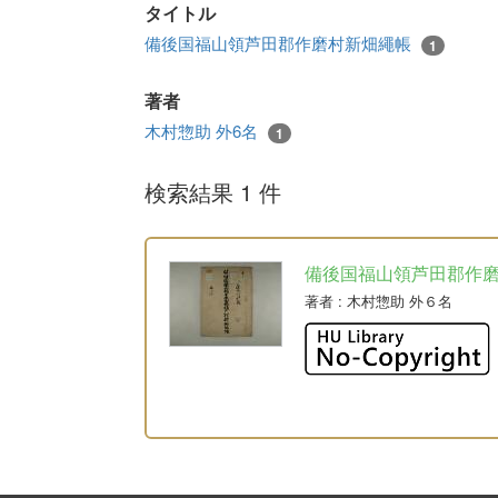
タイトル
備後国福山領芦田郡作磨村新畑繩帳
1
著者
木村惣助 外6名
1
検索結果 1 件
備後国福山領芦田郡作
著者
: 木村惣助 外６名