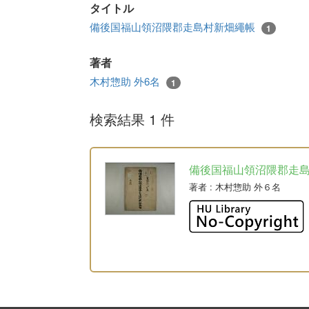
タイトル
備後国福山領沼隈郡走島村新畑繩帳
1
著者
木村惣助 外6名
1
検索結果 1 件
備後国福山領沼隈郡走
著者
: 木村惣助 外６名