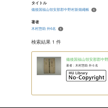
タイトル
備後国福山領安那郡中野村新畑繩帳
1
著者
木村惣助 外6名
1
検索結果 1 件
備後国福山領安那郡中
著者
: 木村惣助 外６名