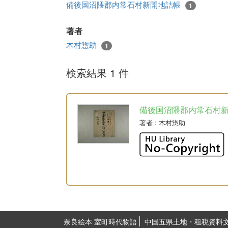
備後国沼隈郡内常石村新開地詰帳
1
著者
木村惣助
1
検索結果 1 件
備後国沼隈郡内常石村
著者
: 木村惣助
奈良絵本 室町時代物語
中国五県土地・租税資料