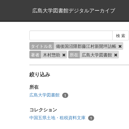
広島大学図書館デジタルアーカイブ
タイトル名
備後国沼隈郡藤江村新開坪詰帳
著者
木村惣助
所在
広島大学図書館
絞り込み
所在
広島大学図書館
1
コレクション
中国五県土地・租税資料文庫
1