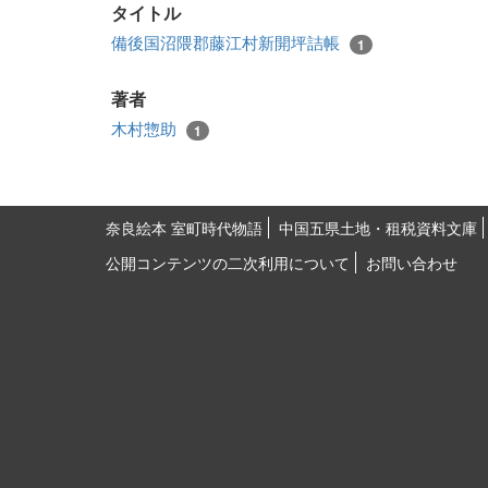
タイトル
備後国沼隈郡藤江村新開坪詰帳
1
著者
木村惣助
1
奈良絵本 室町時代物語
中国五県土地・租税資料文庫
公開コンテンツの二次利用について
お問い合わせ