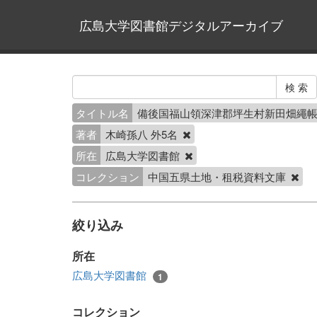
広島大学図書館デジタルアーカイブ
タイトル名
備後国福山領深津郡坪生村新田畑繩
著者
木崎孫八 外5名
所在
広島大学図書館
コレクション
中国五県土地・租税資料文庫
絞り込み
所在
広島大学図書館
1
コレクション