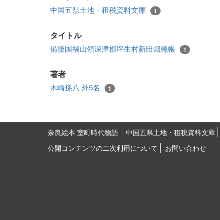
中国五県土地・租税資料文庫
1
タイトル
備後国福山領深津郡坪生村新田畑繩帳
1
著者
木崎孫八 外5名
1
奈良絵本 室町時代物語
中国五県土地・租税資料文庫
公開コンテンツの二次利用について
お問い合わせ