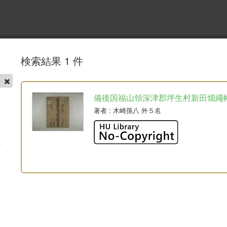
検索結果 1 件
帳
備後国福山領深津郡坪生村新田畑繩
著者
: 木崎孫八 外５名