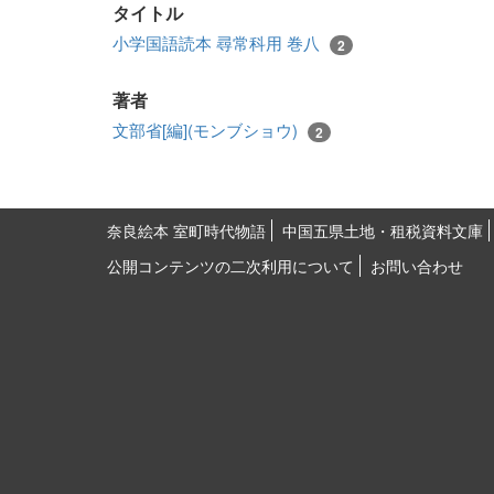
タイトル
小学国語読本 尋常科用 巻八
2
著者
文部省[編](モンブショウ)
2
奈良絵本 室町時代物語
中国五県土地・租税資料文庫
公開コンテンツの二次利用について
お問い合わせ