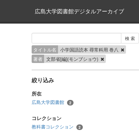
広島大学図書館デジタルアーカイブ
タイトル名
小学国語読本 尋常科用 巻八
著者
文部省[編](モンブショウ)
絞り込み
所在
広島大学図書館
2
コレクション
教科書コレクション
2