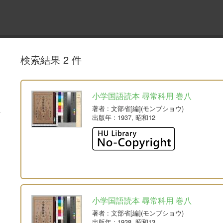
検索結果 2 件
小学国語読本 尋常科用 巻八
著者
: 文部省[編](モンブショウ)
出版年
: 1937, 昭和12
小学国語読本 尋常科用 巻八
著者
: 文部省[編](モンブショウ)
出版年
: 1938, 昭和13