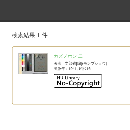
検索結果 1 件
カズノホン 二
著者
: 文部省[編](モンブショウ)
出版年
: 1941, 昭和16