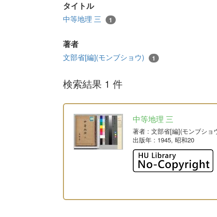
タイトル
中等地理 三
1
著者
文部省[編](モンブショウ)
1
検索結果 1 件
中等地理 三
著者
: 文部省[編](モンブショ
出版年
: 1945, 昭和20