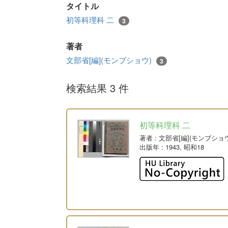
タイトル
初等科理科 二
3
著者
文部省[編](モンブショウ)
3
検索結果 3 件
初等科理科 二
著者
: 文部省[編](モンブショ
出版年
: 1943, 昭和18