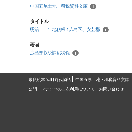
中国五県土地・租税資料文庫
1
タイトル
明治十一年地税帳 1広島区、安芸郡
1
著者
広島県収税課賦税係
1
奈良絵本 室町時代物語
中国五県土地・租税資料文庫
公開コンテンツの二次利用について
お問い合わせ