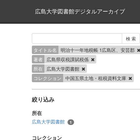
広島大学図書館デジタルアーカイブ
タイトル名
明治十一年地税帳 1広島区、安芸郡
著者
広島県収税課賦税係
所在
広島大学図書館
コレクション
中国五県土地・租税資料文庫
絞り込み
所在
広島大学図書館
1
コレクション