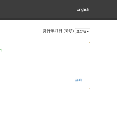
English
発行年月日 (降順)
並び順
郡
詳細