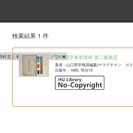
検索結果 1 件
岡村圭三著(オカムラ ケイゾウ)
小学習字本初等科 第二級第五
著者
: 山口県学務課編纂(ヤマグチケン ガク
出版年
: 1885, 明治18