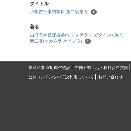
タイトル
小学習字本初等科 第二級第五
1
著者
山口県学務課編纂(ヤマグチケン ガクムカ), 岡村
圭三著(オカムラ ケイゾウ)
1
奈良絵本 室町時代物語
中国五県土地・租税資料文庫
公開コンテンツの二次利用について
お問い合わせ