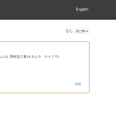
English
なし
並び順
ムカ), 岡村圭三著(オカムラ ケイゾウ)
詳細