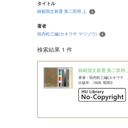
タイトル
師範国文新選 第二部用 上
1
著者
垣内松三編(カキウチ マツゾウ)
1
検索結果 1 件
師範国文新選 第二部用 
著者
: 垣内松三編(カキウチ 
出版年
: 1928, 昭和3