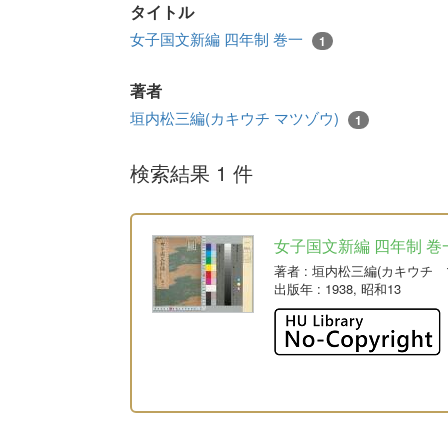
タイトル
女子国文新編 四年制 巻一
1
著者
垣内松三編(カキウチ マツゾウ)
1
検索結果 1 件
女子国文新編 四年制 巻
著者
: 垣内松三編(カキウチ 
出版年
: 1938, 昭和13