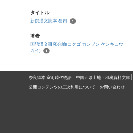
タイトル
新撰漢文読本 巻四
1
著者
国語漢文研究会編(コクゴ カンブン ケンキュウ
カイ)
1
奈良絵本 室町時代物語
中国五県土地・租税資料文庫
公開コンテンツの二次利用について
お問い合わせ