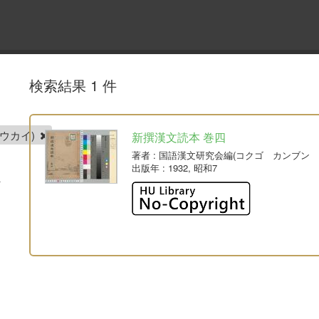
検索結果 1 件
ウカイ)
新撰漢文読本 巻四
著者
: 国語漢文研究会編(コクゴ カンブン 
出版年
: 1932, 昭和7